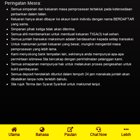
Peringatan Mesra:
Semua simpanan dan keluaran masa pemprosesan tertakluk pada ketersediaan
perbankan dalam talian.
Keluaran hanya akan dibayar ke akaun bank individu dengan nama BERDAFTAR
yang sama.
Simpanan pihak ketiga tidak akan diterima.
Semua ahli membenarkan untuk membuat keluaran TIGA(3) kali sehari.
Semua jumlah transaksi maksimum adalah berdasarkan kepada setiap transaksi.
Untuk makluman jumlah keluaran yang besar, mungkin mengambil masa
pemprosesan yang lebih lama.
Kami menyokong bank tempatan lain, sekiranya anda mempunyai apa-apa
permintaan istimewa Sila bercakap dengan perkhidmatan pelanggan kami.
Semua simapanan mempunyai hak untuk melakukan proses pengesahan untuk
bukti pembayaran.
Semua deposit hendaklah dituntut dalam tempoh 24 jam manakala jumlah akan
dibatalkan tanpa notis terlebih dahulu.
Sila rujuk Terma dan Syarat Syarikat untuk maklumat lanjut.
Utama
Bahasa
Pautan
Chat Now
Lebih